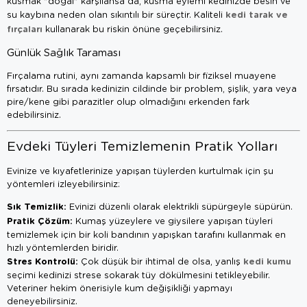
kusmak "doğal" karşılansa da, kusma eylemi kedinizde besin ve
kedi tarak ve
su kaybına neden olan sıkıntılı bir süreçtir. Kaliteli
fırçaları
kullanarak bu riskin önüne geçebilirsiniz.
Günlük Sağlık Taraması
Fırçalama rutini, aynı zamanda kapsamlı bir fiziksel muayene
fırsatıdır. Bu sırada kedinizin cildinde bir problem, şişlik, yara veya
pire/kene gibi parazitler olup olmadığını erkenden fark
edebilirsiniz.
Evdeki Tüyleri Temizlemenin Pratik Yolları
Evinize ve kıyafetlerinize yapışan tüylerden kurtulmak için şu
yöntemleri izleyebilirsiniz:
Sık Temizlik:
Evinizi düzenli olarak elektrikli süpürgeyle süpürün.
Pratik Çözüm:
Kumaş yüzeylere ve giysilere yapışan tüyleri
temizlemek için bir koli bandının yapışkan tarafını kullanmak en
hızlı yöntemlerden biridir.
Stres Kontrolü:
kedi kumu
Çok düşük bir ihtimal de olsa, yanlış
seçimi kedinizi strese sokarak tüy dökülmesini tetikleyebilir.
Veteriner hekim önerisiyle kum değişikliği yapmayı
deneyebilirsiniz.