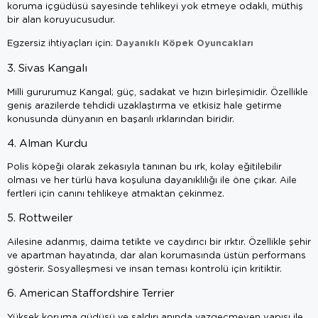
koruma içgüdüsü sayesinde tehlikeyi yok etmeye odaklı, müthiş
bir alan koruyucusudur.
Dayanıklı Köpek Oyuncakları
Egzersiz ihtiyaçları için:
3. Sivas Kangalı
Milli gururumuz Kangal; güç, sadakat ve hızın birleşimidir. Özellikle
geniş arazilerde tehdidi uzaklaştırma ve etkisiz hale getirme
konusunda dünyanın en başarılı ırklarından biridir.
4. Alman Kurdu
Polis köpeği olarak zekasıyla tanınan bu ırk, kolay eğitilebilir
olması ve her türlü hava koşuluna dayanıklılığı ile öne çıkar. Aile
fertleri için canını tehlikeye atmaktan çekinmez.
5. Rottweiler
Ailesine adanmış, daima tetikte ve caydırıcı bir ırktır. Özellikle şehir
ve apartman hayatında, dar alan korumasında üstün performans
gösterir. Sosyalleşmesi ve insan teması kontrolü için kritiktir.
6. American Staffordshire Terrier
Yüksek koruma güdüsü ve saldırı anında vazgeçmeyen yapısı ile