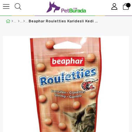
Beaphar Rouletties Karidesli Kedi Ödül Tableti 44.2 Gr