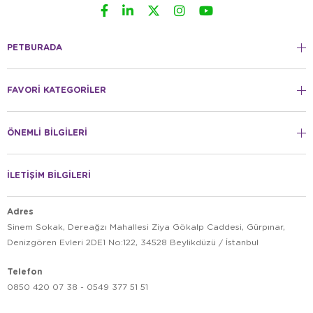
PETBURADA
FAVORİ KATEGORİLER
ÖNEMLİ BİLGİLERİ
İLETİŞİM BİLGİLERİ
Adres
Sinem Sokak, Dereağzı Mahallesi Ziya Gökalp Caddesi, Gürpınar,
Denizgören Evleri 2DE1 No:122, 34528 Beylikdüzü / İstanbul
Telefon
0850 420 07 38 - 0549 377 51 51