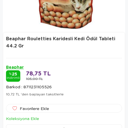
Beaphar Rouletties Karidesli Kedi Ödül Tableti
44.2 Gr
Beaphar
78,75 TL
25
%
indirimli
105,00 TL
Barkod
:
8711231105526
10,72 TL
'den başlayan taksitlerle
Favorilere Ekle
Koleksiyona Ekle