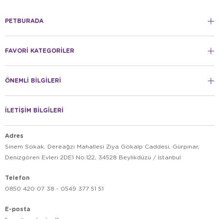
PETBURADA
FAVORİ KATEGORİLER
ÖNEMLİ BİLGİLERİ
İLETİŞİM BİLGİLERİ
Adres
Sinem Sokak, Dereağzı Mahallesi Ziya Gökalp Caddesi, Gürpınar,
Denizgören Evleri 2DE1 No:122, 34528 Beylikdüzü / İstanbul
Telefon
0850 420 07 38 - 0549 377 51 51
E-posta