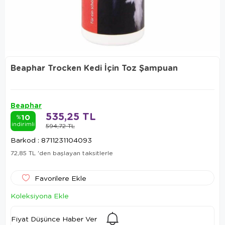
Beaphar Trocken Kedi İçin Toz Şampuan
Beaphar
535,25 TL
10
%
indirimli
594,72 TL
Barkod
:
8711231104093
72,85 TL
'den başlayan taksitlerle
Favorilere Ekle
Koleksiyona Ekle
Fiyat Düşünce Haber Ver