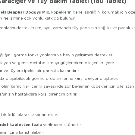
araciğer ve Tüy Bakım Tableti (180 Tablet)
Beaphar Doggys Mix
tek!
, köpeklerin genel sağlığını korumak için öze
zin gelişimine çok yönlü katkıda bulunur.
onlarını desteklerken, aynı zamanda tüy yapısının sağlıklı ve parlak ka
ağlığını, görme fonksiyonlarını ve beyin gelişimini destekler.
leyen ve genel metabolizmayı güçlendiren bileşenler içerir.
r ve tüylere ipeksi bir parlaklık kazandırır.
arda oluşabilecek görme problemlerine karşı bariyer oluşturur.
olan karaciğer içeriği sayesinde zor beğenen köpekler için bile iştah a
nizin hastalıklara karşı direncini artırır.
i bir ödül olarak tasarlanmıştır:
 adet tabletten fazla
verilmemesi önerilir.
 içine karıştırılabilir.