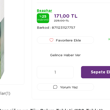
Beaphar
171,00 TL
25
%
indirimli
228,00 TL
Barkod
:
8711231127757
Favorilere Ekle
Gelince Haber Ver
Yorum Yaz
lar
(1)
Ödeme Seçenekleri