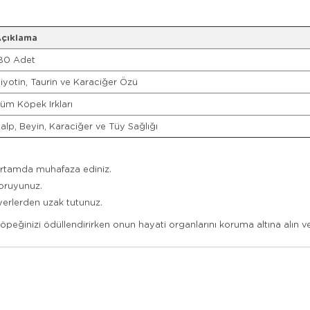
çıklama
80 Adet
iyotin, Taurin ve Karaciğer Özü
üm Köpek Irkları
alp, Beyin, Karaciğer ve Tüy Sağlığı
ortamda muhafaza ediniz.
koruyunuz.
yerlerden uzak tutunuz.
eğinizi ödüllendirirken onun hayati organlarını koruma altına alın ve