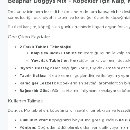
Beaphar Doggys Mix – Köpekler İçin Kalp, K
Dostunuz için hem lezzetli bir ödül hem de tam kapsamlı bir des
sunar. İçeriğindeki biyotin, taurin ve karaciğer özleri ile köpeğini
Bu özel karışım, köpeğinizin günlük rutininde hayati organ fonksiy
Öne Çıkan Faydalar
2 Farklı Tablet Teknolojisi:
Kalp Şeklindeki Tabletler:
İçerdiği Taurin ile kalp s
Yuvarlak Tabletler:
Karaciğer fonksiyonlarını destek
Biyotin Desteği:
Deri sağlığını korur, tüy dökülmesini azaltı
Taurin Katkısı:
Kalp kaslarını güçlendirir ve ilerleyen yaşl
Karaciğer Lezzeti:
Köpeklerin en sevdiği aromalardan biri 
Bağışıklık Gücü:
Günlük vitamin ihtiyacını karşılayarak köpeği
Kullanım Talimatı
Doggys Mix tabletleri, köpeğiniz için sağlıklı bir ek gıda ve lezzetl
Günlük Miktar:
6 ile 8
Köpeğinizin boyutuna göre günde
Yöntem:
Doğrudan ödül olarak elden verilebilir veya mamanın