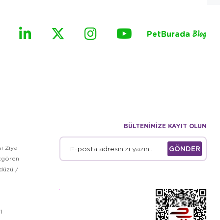
PetBurada
Blog
BÜLTENİMİZE KAYIT OLUN
i Ziya
GÖNDER
zgören
kdüzü /
1