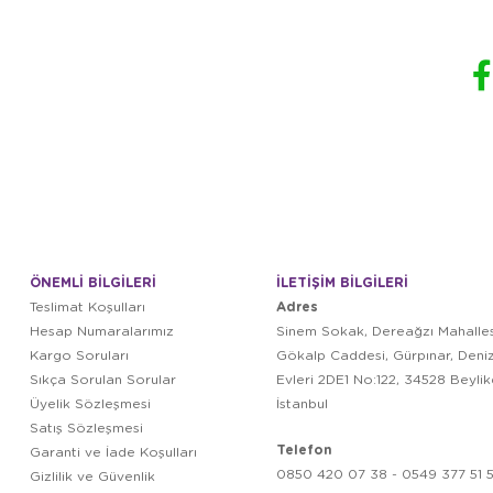
ÖNEMLİ BİLGİLERİ
İLETİŞİM BİLGİLERİ
Adres
Teslimat Koşulları
Hesap Numaralarımız
Sinem Sokak, Dereağzı Mahalles
Kargo Soruları
Gökalp Caddesi, Gürpınar, Deni
Sıkça Sorulan Sorular
Evleri 2DE1 No:122, 34528 Beyli
Üyelik Sözleşmesi
İstanbul
Satış Sözleşmesi
Telefon
Garanti ve İade Koşulları
0850 420 07 38 - 0549 377 51 5
Gizlilik ve Güvenlik