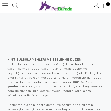
HINT BÜLBÜLÜ YEMLERI VE BESLENME DÜZENI
Hint bülbüllerinin (Zebra İspinozu) sağlıklı ve hareketli bir
yaşam sürmesi, doğal yaşam alanlarındaki beslenme
çeşitliliğinin ev ortamında da korunmasına bağlıdır. Bu küçük ve
enerjik kuşlar, yüksek metabolizma hızları nedeniyle gün boyu
Hint bülbülü
taze ve besleyici gıdalara ihtiyaç duyarlar.
yemleri
seçerken, kuşunuzun hem enerji ihtiyacını karşılayacak
hem de tüy canlılığını destekleyecek zengin karışımlara
yönelmek kritik önem taşır.
Beslenme düzenini desteklemek ve tohumların sindirimini
kuş kumu
kolaylaştırmak için kafeste mutlaka
bulundurulmalı,