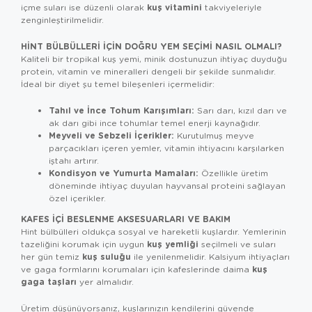
kuş vitamini
içme suları ise düzenli olarak
takviyeleriyle
zenginleştirilmelidir.
HINT BÜLBÜLLERI İÇIN DOĞRU YEM SEÇIMI NASIL OLMALI?
Kaliteli bir tropikal kuş yemi, minik dostunuzun ihtiyaç duyduğu
protein, vitamin ve mineralleri dengeli bir şekilde sunmalıdır.
İdeal bir diyet şu temel bileşenleri içermelidir:
Tahıl ve İnce Tohum Karışımları:
Sarı darı, kızıl darı ve
ak darı gibi ince tohumlar temel enerji kaynağıdır.
Meyveli ve Sebzeli İçerikler:
Kurutulmuş meyve
parçacıkları içeren yemler, vitamin ihtiyacını karşılarken
iştahı artırır.
Kondisyon ve Yumurta Mamaları:
Özellikle üretim
döneminde ihtiyaç duyulan hayvansal proteini sağlayan
özel içerikler.
KAFES İÇI BESLENME AKSESUARLARI VE BAKIM
Hint bülbülleri oldukça sosyal ve hareketli kuşlardır. Yemlerinin
kuş yemliği
tazeliğini korumak için uygun
seçilmeli ve suları
kuş suluğu
her gün temiz
ile yenilenmelidir. Kalsiyum ihtiyaçları
kuş
ve gaga formlarını korumaları için kafeslerinde daima
gaga taşları
yer almalıdır.
Üretim düşünüyorsanız, kuşlarınızın kendilerini güvende