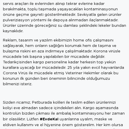
servis araçları ile evlerinden alınıp tekrar evlerine kadar
bırakılmakta, toplu taşımada yaşayacakları kontaminasyonun
önüne geçme gayreti gösterilmektedir. Sevkiyatla gelen ürünler
pulveriziasyon yöntemi ile depoya alınmadan ilaçlanmaktadır.
Ürünler üzerinde göreceğiniz su damlası şeklindeki lekeler bundan
kaynaklıdır.
Reklam, tasarım ve yazılım ekibimizin home ofis çalışmasını
sağlayarak, hem onların sağlığını korumak hem de taşıma ve
bulaşma riskini en aza indirmeye çalışılmaktadır. Korona virüsle
mücadele tek başına yapılabilen bir mücadele değildir.
Tedarikçisinden kargo personeline kadar herkesin top yekün
kurallara uyacağı bir mücadeledir. 25 yıla yakın evcil hayvanlarda
Corona Virüs ile mücadele etmiş Veteriner Hekimler olarak bu
konunun ilk günden beri öneminin bilincinde olduğumuzu
bilmenizi isteriz.
Sizden ricamız; Petburada kolileri ile teslim edilen ürünlerinizi
koliyi eve almadan sadece içindekileri alın. Kargo aşamasında
kontrolün bizden çıkması ile ambalaj kontaminasyonu her zaman
#EvdeKal
bir olasılıktır. Lütfen
uyarılarına uyalım, maske ve
eldiven kullanımı ve el hijyenine önem gösterelim. Her kim olursa