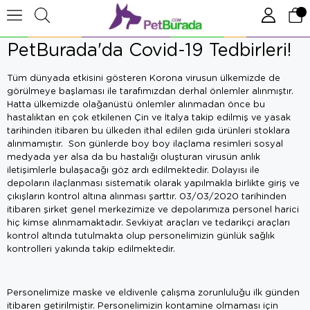
PetBurada'da Covid-19 Tedbirleri!
Tüm dünyada etkisini gösteren Korona virusun ülkemizde de
görülmeye başlaması ile tarafımızdan derhal önlemler alınmıştır.
Hatta ülkemizde olağanüstü önlemler alınmadan önce bu
hastalıktan en çok etkilenen Çin ve İtalya takip edilmiş ve yasak
tarihinden itibaren bu ülkeden ithal edilen gıda ürünleri stoklara
alınmamıştır. Son günlerde boy boy ilaçlama resimleri sosyal
medyada yer alsa da bu hastalığı oluşturan virusün anlık
iletişimlerle bulaşacağı göz ardı edilmektedir. Dolayısı ile
depoların ilaçlanması sistematik olarak yapılmakla birlikte giriş ve
çıkışların kontrol altına alınması şarttır. 03/03/2020 tarihinden
itibaren şirket genel merkezimize ve depolarımıza personel harici
hiç kimse alınmamaktadır. Sevkiyat araçları ve tedarikçi araçları
kontrol altında tutulmakta olup personelimizin günlük sağlık
kontrolleri yakında takip edilmektedir.
Personelimize maske ve eldivenle çalışma zorunluluğu ilk günden
itibaren getirilmiştir. Personelimizin kontamine olmaması için