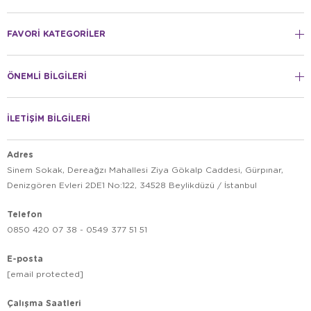
FAVORİ KATEGORİLER
ÖNEMLİ BİLGİLERİ
İLETİŞİM BİLGİLERİ
Adres
Sinem Sokak, Dereağzı Mahallesi Ziya Gökalp Caddesi, Gürpınar,
Denizgören Evleri 2DE1 No:122, 34528 Beylikdüzü / İstanbul
Telefon
0850 420 07 38 - 0549 377 51 51
E-posta
[email protected]
Çalışma Saatleri