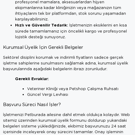
profesyonel mamalara, aksesuarlardan hijyen
ekipmanlarına kadar kliniğinizin veya mağazanızın tüm
ihtiyaçlarını tek bir platformdan, stok sorunu yaşamadan
karşılayabilirsiniz.
Hızlı ve Güvenilir Tedarik:
İşletmenizin eksiklerini en kısa
sürede tamamlamanız için öncelikli kargo ve profesyonel
lojistik desteği sunuyoruz.
Kurumsal Üyelik İçin Gerekli Belgeler
Sektörel disiplini korumak ve indirimli fiyatların sadece gerçek
işletme sahiplerine sunulmasını sağlamak adına, kurumsal üyelik
başvurularında aşağıdaki belgelerin ibrazı zorunludur:
Gerekli Evraklar:
Veteriner Kliniği veya Petshop Çalışma Ruhsatı
Güncel Vergi Levhası
Başvuru Süreci Nasıl İşler?
İşletmenizi Petburada ailesine dahil etmek oldukça kolaydır. Web
sitemiz üzerinden kurumsal üyelik formunu doldurup yukarıdaki
belgeleri sisteme yüklediğinizde, ekibimiz başvurunuzu 24 saat
içerisinde inceleyerek onay sürecini tamamlar. Onay işleminin